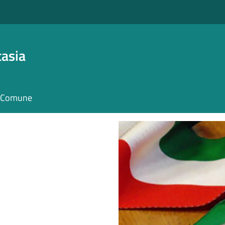
asia
il Comune