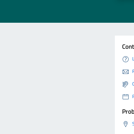
Cont
Prob