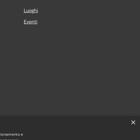
Luoghi
Eventi
×
nzionamento e