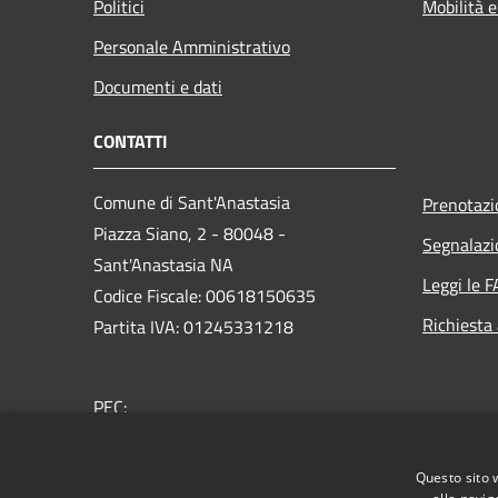
Politici
Mobilità e
Personale Amministrativo
Documenti e dati
CONTATTI
Comune di Sant'Anastasia
Prenotaz
Piazza Siano, 2 - 80048 -
Segnalazi
Sant'Anastasia NA
Leggi le 
Codice Fiscale: 00618150635
Richiesta
Partita IVA: 01245331218
PEC:
protocollo@pec.comunesantanastasia.it
Centralino Unico: 0818930111
Questo sito 