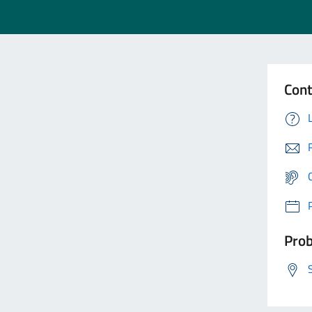
Cont
Prob