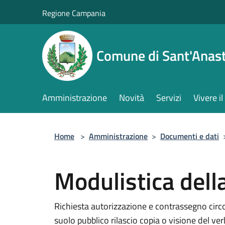
Salta al contenuto principale
Regione Campania
Comune di Sant'Anast
Amministrazione
Novità
Servizi
Vivere 
Home
>
Amministrazione
>
Documenti e dati
Modulistica dell
Richiesta autorizzazione e contrassegno circ
suolo pubblico rilascio copia o visione del ver