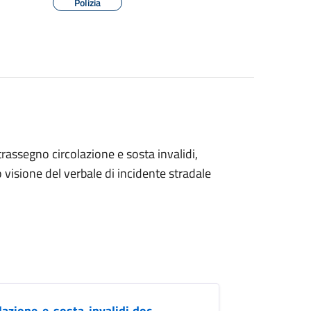
Polizia
trassegno circolazione e sosta invalidi,
visione del verbale di incidente stradale
lazione-e-sosta-invalidi.doc