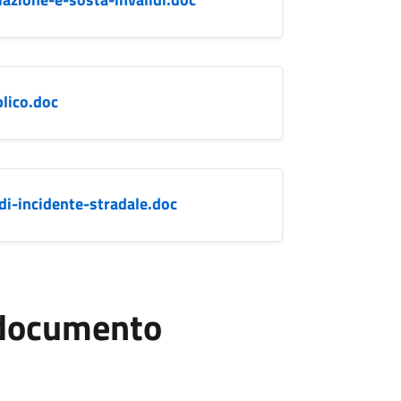
lico.doc
-di-incidente-stradale.doc
l documento