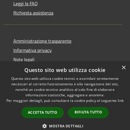
Leggi le FAQ
Richiesta assistenza
Amministrazione trasparente
Informativa privacy
Note legali
×
Dichiarazione di accessibilità
Questo sito web utilizza cookie
Questo sito web utilizza cookie tecnici e assimilati strettamente
necessari al corretto funzionamento e alla navigazione del sito,
nonché un cookie tecnico analitico al solo fine di elaborare
informazioni statistiche, aggregate e anonime.
RSS
Copyright © 2026 • Comune di
Per maggiori dettagli, può consultare la cookie policy al seguente
link
Accessibilità
Sant'Anastasia • Powered by
Privacy
Municipium
Accesso
•
RIFIUTA TUTTO
ACCETTA TUTTO
Cookie
redazione
Mappa del sito
MOSTRA DETTAGLI