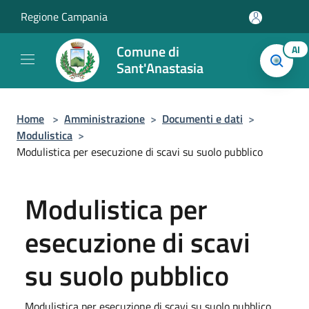
Salta al contenuto principale
Regione Campania
Comune di
AI
Sant'Anastasia
Home
>
Amministrazione
>
Documenti e dati
>
Modulistica
>
Modulistica per esecuzione di scavi su suolo pubblico
Modulistica per
esecuzione di scavi
su suolo pubblico
Modulistica per esecuzione di scavi su suolo pubblico