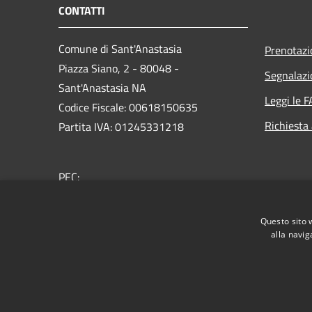
CONTATTI
Comune di Sant'Anastasia
Prenotaz
Piazza Siano, 2 - 80048 -
Segnalazi
Sant'Anastasia NA
Leggi le 
Codice Fiscale: 00618150635
Richiesta
Partita IVA: 01245331218
PEC:
protocollo@pec.comunesantanastasia.it
Centralino Unico: 0818930111
Questo sito 
alla navig
RSS
Accessibilità
Privacy
Cookie
Mappa de