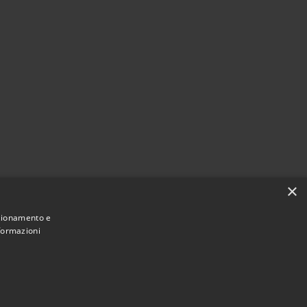
×
nzionamento e
nformazioni
Municipium
Accesso
ne di Sant'Anastasia • Powered by
•