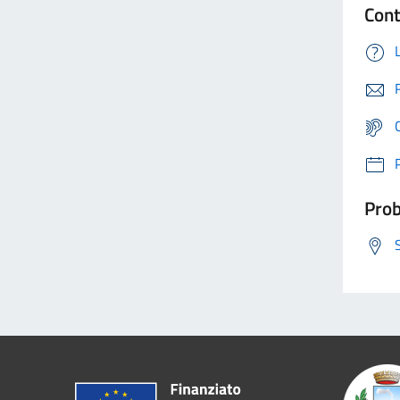
Cont
Prob