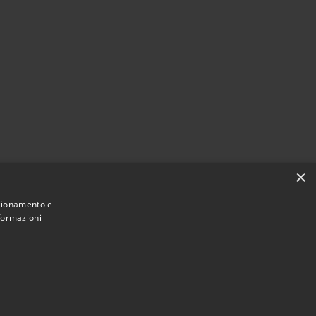
×
nzionamento e
nformazioni
Municipium
Accesso
ne di Sant'Anastasia • Powered by
•
redazione