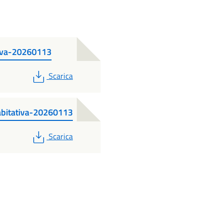
iva-20260113
PDF
Scarica
bitativa-20260113
PDF
Scarica