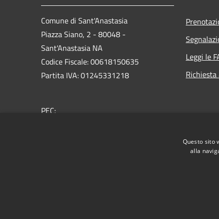
Comune di Sant'Anastasia
Prenotaz
Piazza Siano, 2 - 80048 -
Segnalazi
Sant'Anastasia NA
Leggi le 
Codice Fiscale: 00618150635
Richiesta
Partita IVA: 01245331218
PEC:
protocollo@pec.comunesantanastasia.it
Centralino Unico: 0818930111
Questo sito 
alla navig
RSS
Accessibilità
Privacy
Cookie
Mappa de