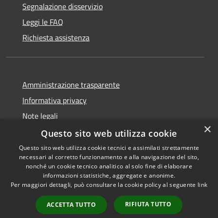
Segnalazione disservizio
Leggi le FAQ
Richiesta assistenza
Amministrazione trasparente
Informativa privacy
Note legali
×
Dichiarazione di accessibilità
Questo sito web utilizza cookie
Questo sito web utilizza cookie tecnici e assimilati strettamente
necessari al corretto funzionamento e alla navigazione del sito,
nonché un cookie tecnico analitico al solo fine di elaborare
informazioni statistiche, aggregate e anonime.
RSS
Copyright © 2026 • Comune di
Per maggiori dettagli, può consultare la cookie policy al seguente
link
Accessibilità
Sant'Anastasia • Powered by
Privacy
Municipium
Accesso
•
RIFIUTA TUTTO
ACCETTA TUTTO
Cookie
redazione