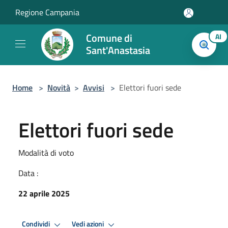
Salta al contenuto principale
Regione Campania
Comune di
AI
Sant'Anastasia
Home
>
Novità
>
Avvisi
>
Elettori fuori sede
Elettori fuori sede
Modalità di voto
Data :
22 aprile 2025
Condividi
Vedi azioni