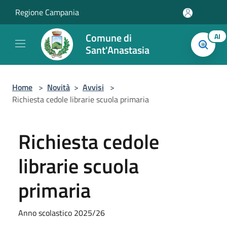
Salta al contenuto principale
Regione Campania
Comune di
AI
Sant'Anastasia
Home
>
Novità
>
Avvisi
>
Richiesta cedole librarie scuola primaria
Richiesta cedole
librarie scuola
primaria
Anno scolastico 2025/26