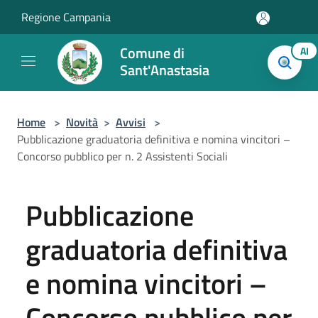
Salta al contenuto principale
Regione Campania
Comune di
AI
Sant'Anastasia
Home
>
Novità
>
Avvisi
>
Pubblicazione graduatoria definitiva e nomina vincitori –
Concorso pubblico per n. 2 Assistenti Sociali
Pubblicazione
graduatoria definitiva
e nomina vincitori –
Concorso pubblico per