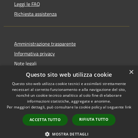
Leggi le FAQ
Richiesta assistenza
Amministrazione trasparente
Informativa privacy
Note legali
×
Dichiarazione di accessibilità
Questo sito web utilizza cookie
Questo sito web utilizza cookie tecnici e assimilati strettamente
necessari al corretto funzionamento e alla navigazione del sito,
nonché un cookie tecnico analitico al solo fine di elaborare
informazioni statistiche, aggregate e anonime.
RSS
Copyright © 2026 • Comune di
Per maggiori dettagli, può consultare la cookie policy al seguente
link
Accessibilità
Sant'Anastasia • Powered by
Privacy
Municipium
Accesso
•
RIFIUTA TUTTO
ACCETTA TUTTO
Cookie
redazione
Mappa del sito
MOSTRA DETTAGLI