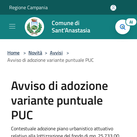
Salta al contenuto principale
Regione Campania
Comune di
AI
Sant'Anastasia
Home
>
Novità
>
Avvisi
>
Avviso di adozione variante puntuale PUC
Avviso di adozione
variante puntuale
PUC
Contestuale adozione piano urbanistico attuativo
relativo alla lottizzazione del fondo di mq. 25.733,00