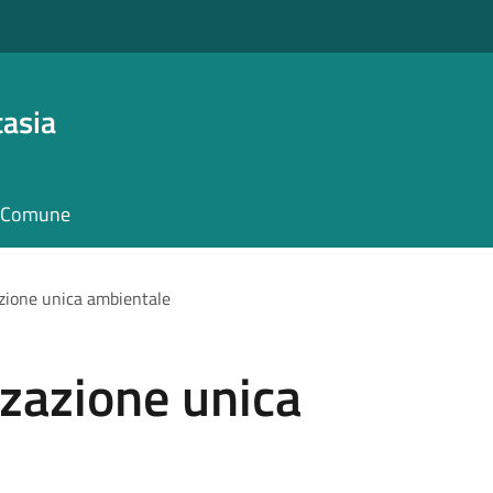
asia
il Comune
azione unica ambientale
zzazione unica