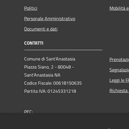
Politici
Mobilità e
Personale Amministrativo
Documenti e dati
CONTATTI
Comune di Sant'Anastasia
Prenotaz
Piazza Siano, 2 - 80048 -
Segnalazi
Sant'Anastasia NA
Leggi le 
Codice Fiscale: 00618150635
Richiesta
Partita IVA: 01245331218
PEC:
protocollo@pec.comunesantanastasia.it
Centralino Unico: 0818930111