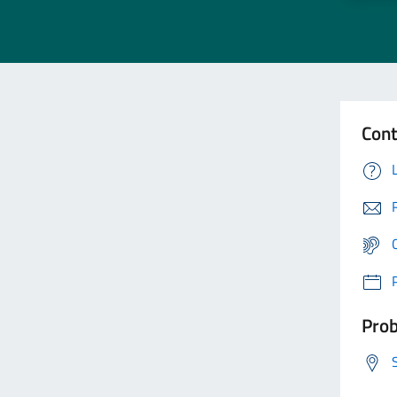
Cont
Prob