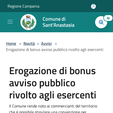
Salta al contenuto principale
Regione Campania
Comune di
AI
Sant'Anastasia
Home
>
Novità
>
Avvisi
>
Erogazione di bonus avviso pubblico rivolto agli esercenti
Erogazione di bonus
avviso pubblico
rivolto agli esercenti
Il Comune rende noto ai commercianti del territorio
che è possibile stipulare una convenzione per