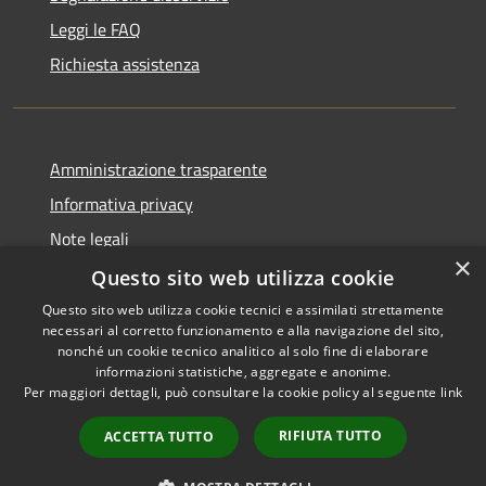
Leggi le FAQ
Richiesta assistenza
Amministrazione trasparente
Informativa privacy
Note legali
×
Dichiarazione di accessibilità
Questo sito web utilizza cookie
Questo sito web utilizza cookie tecnici e assimilati strettamente
necessari al corretto funzionamento e alla navigazione del sito,
nonché un cookie tecnico analitico al solo fine di elaborare
informazioni statistiche, aggregate e anonime.
RSS
Copyright © 2026 • Comune di
Per maggiori dettagli, può consultare la cookie policy al seguente
link
Accessibilità
Sant'Anastasia • Powered by
Privacy
Municipium
Accesso
•
RIFIUTA TUTTO
ACCETTA TUTTO
Cookie
redazione