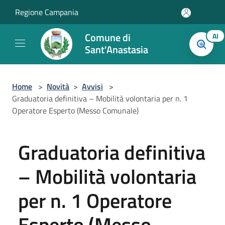
Salta al contenuto principale
Regione Campania
Comune di
AI
Sant'Anastasia
Home
>
Novità
>
Avvisi
>
Graduatoria definitiva – Mobilità volontaria per n. 1
Operatore Esperto (Messo Comunale)
Graduatoria definitiva
– Mobilità volontaria
per n. 1 Operatore
Esperto (Messo