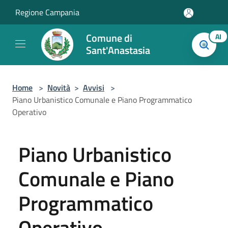
Salta al contenuto principale
Regione Campania
Comune di
AI
Sant'Anastasia
Home
>
Novità
>
Avvisi
>
Piano Urbanistico Comunale e Piano Programmatico
Operativo
Piano Urbanistico
Comunale e Piano
Programmatico
Operativo