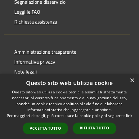
Segnalazione disservizio
Leggi le FAQ
Richiesta assistenza
Amministrazione trasparente
Informativa privacy
Note legali
×
Dichiarazione di accessibilità
Questo sito web utilizza cookie
Questo sito web utilizza cookie tecnici e assimilati strettamente
necessari al corretto funzionamento e alla navigazione del sito,
nonché un cookie tecnico analitico al solo fine di elaborare
informazioni statistiche, aggregate e anonime.
RSS
Copyright © 2026 • Comune di
Per maggiori dettagli, può consultare la cookie policy al seguente
link
Accessibilità
Sant'Anastasia • Powered by
Privacy
Municipium
Accesso
•
RIFIUTA TUTTO
ACCETTA TUTTO
Cookie
redazione