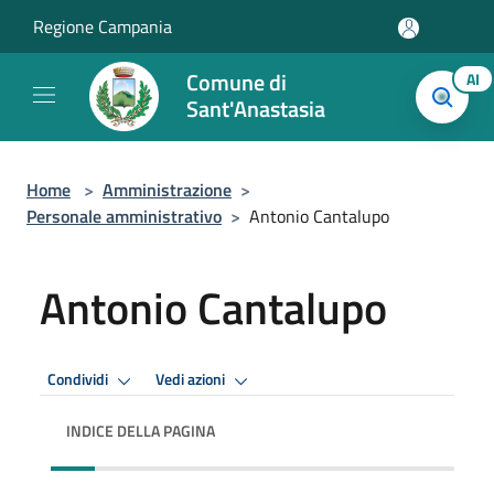
Salta al contenuto principale
Regione Campania
Comune di
AI
Sant'Anastasia
Home
>
Amministrazione
>
Personale amministrativo
>
Antonio Cantalupo
Antonio Cantalupo
Condividi
Vedi azioni
INDICE DELLA PAGINA