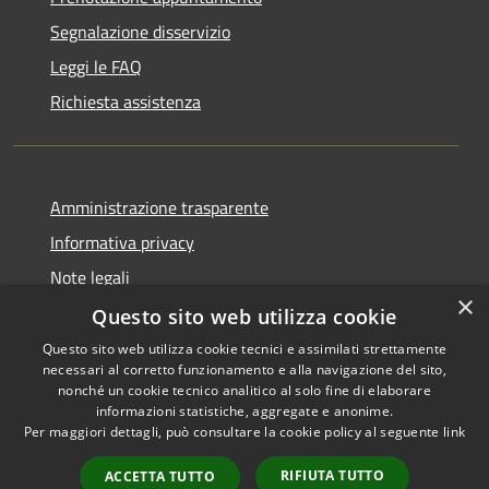
Segnalazione disservizio
Leggi le FAQ
Richiesta assistenza
Amministrazione trasparente
Informativa privacy
Note legali
×
Dichiarazione di accessibilità
Questo sito web utilizza cookie
Questo sito web utilizza cookie tecnici e assimilati strettamente
necessari al corretto funzionamento e alla navigazione del sito,
nonché un cookie tecnico analitico al solo fine di elaborare
informazioni statistiche, aggregate e anonime.
RSS
Copyright © 2026 • Comune di
Per maggiori dettagli, può consultare la cookie policy al seguente
link
Accessibilità
Sant'Anastasia • Powered by
Privacy
Municipium
Accesso
•
RIFIUTA TUTTO
ACCETTA TUTTO