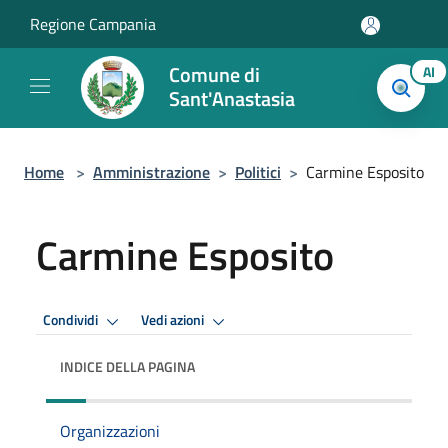
Salta al contenuto principale
Regione Campania
Comune di
AI
Sant'Anastasia
Home
>
Amministrazione
>
Politici
>
Carmine Esposito
Carmine Esposito
Condividi
Vedi azioni
INDICE DELLA PAGINA
Organizzazioni