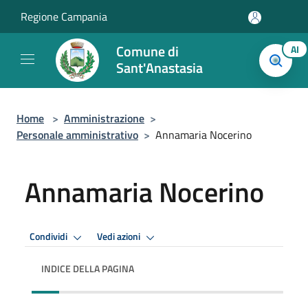
Salta al contenuto principale
Regione Campania
Comune di
AI
Sant'Anastasia
Home
>
Amministrazione
>
Personale amministrativo
>
Annamaria Nocerino
Annamaria Nocerino
Condividi
Vedi azioni
INDICE DELLA PAGINA