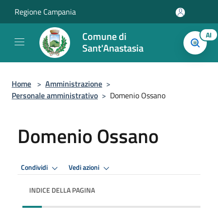
Salta al contenuto principale
Regione Campania
Comune di
AI
Sant'Anastasia
Home
>
Amministrazione
>
Personale amministrativo
>
Domenio Ossano
Domenio Ossano
Condividi
Vedi azioni
INDICE DELLA PAGINA