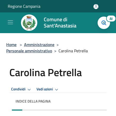
Salta al contenuto principale
Regione Campania
Comune di
AI
Sant'Anastasia
Home
>
Amministrazione
>
Personale amministrativo
>
Carolina Petrella
Carolina Petrella
Condividi
Vedi azioni
INDICE DELLA PAGINA