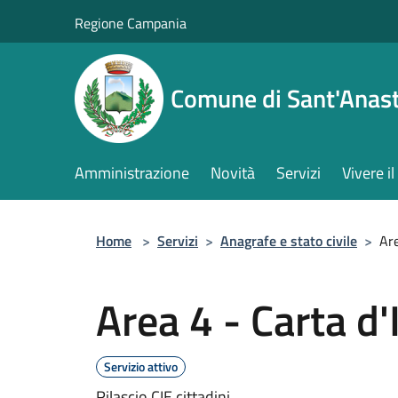
Salta al contenuto principale
Regione Campania
Comune di Sant'Anast
Amministrazione
Novità
Servizi
Vivere 
Home
>
Servizi
>
Anagrafe e stato civile
>
Are
Area 4 - Carta d'
Servizio attivo
Rilascio CIE cittadini