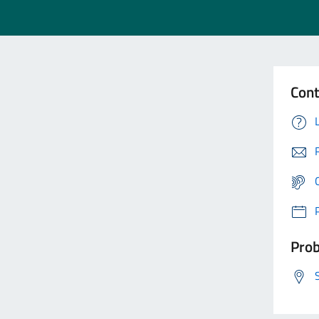
Cont
Prob