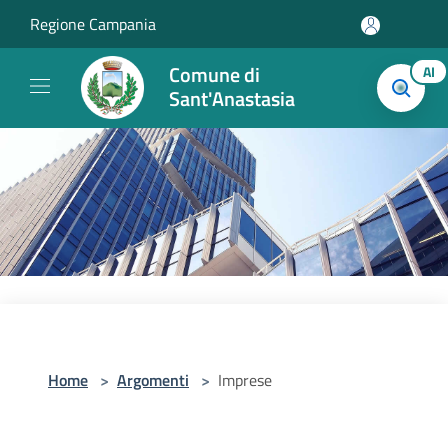
Salta al contenuto principale
Regione Campania
Comune di
AI
Sant'Anastasia
Home
>
Argomenti
>
Imprese