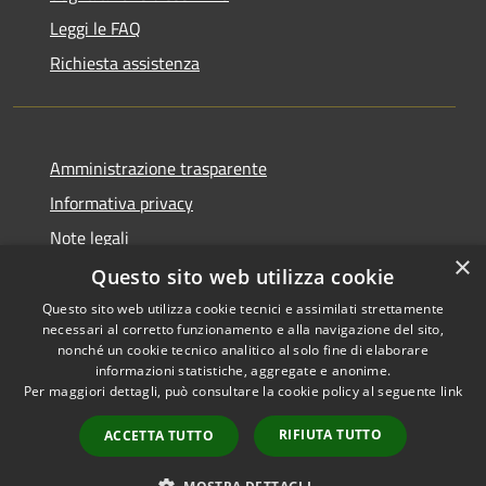
Leggi le FAQ
Richiesta assistenza
Amministrazione trasparente
Informativa privacy
Note legali
×
Dichiarazione di accessibilità
Questo sito web utilizza cookie
Questo sito web utilizza cookie tecnici e assimilati strettamente
necessari al corretto funzionamento e alla navigazione del sito,
nonché un cookie tecnico analitico al solo fine di elaborare
informazioni statistiche, aggregate e anonime.
RSS
Copyright © 2026 • Comune di
Per maggiori dettagli, può consultare la cookie policy al seguente
link
Accessibilità
Sant'Anastasia • Powered by
Privacy
Municipium
Accesso
•
RIFIUTA TUTTO
ACCETTA TUTTO
Cookie
redazione
Mappa del sito