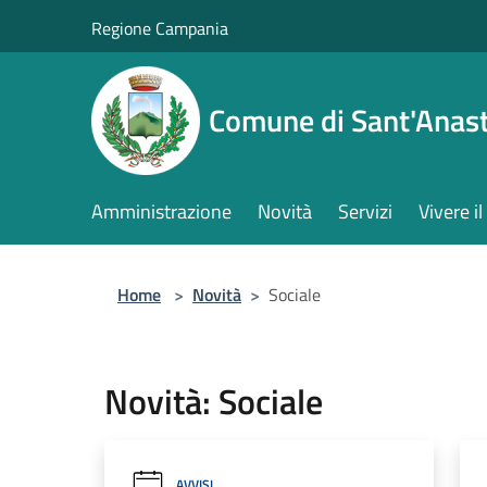
Salta al contenuto principale
Regione Campania
Comune di Sant'Anast
Amministrazione
Novità
Servizi
Vivere 
Home
>
Novità
>
Sociale
Novità: Sociale
AVVISI