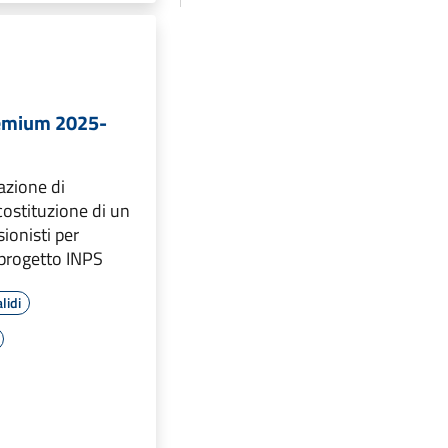
emium 2025-
azione di
 costituzione di un
ionisti per
 progetto INPS
lidi