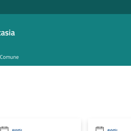
asia
il Comune
AVVISI
AVVISI