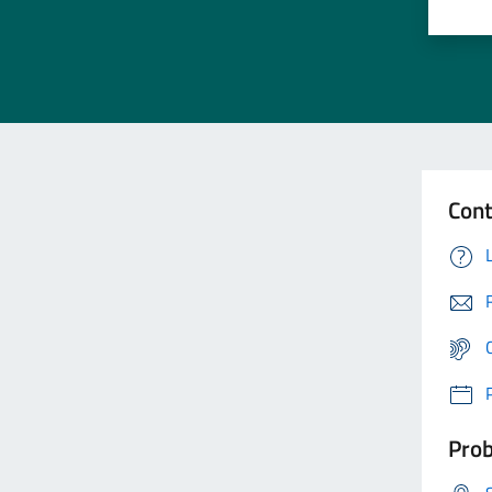
Cont
Prob